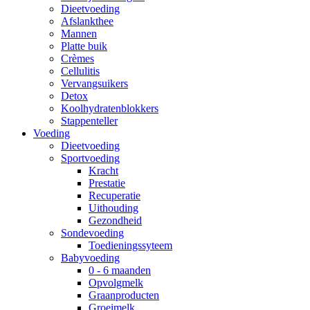
Dieetvoeding
Afslankthee
Mannen
Platte buik
Crèmes
Cellulitis
Vervangsuikers
Detox
Koolhydratenblokkers
Stappenteller
Voeding
Dieetvoeding
Sportvoeding
Kracht
Prestatie
Recuperatie
Uithouding
Gezondheid
Sondevoeding
Toedieningssyteem
Babyvoeding
0 - 6 maanden
Opvolgmelk
Graanproducten
Groeimelk