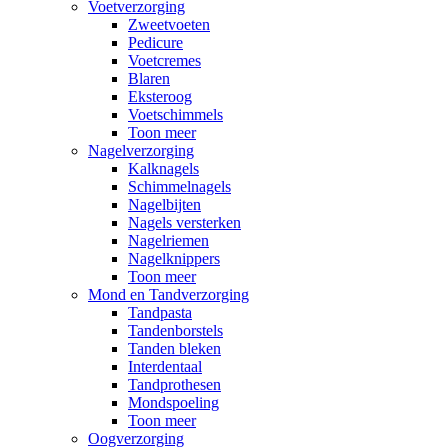
Voetverzorging
Zweetvoeten
Pedicure
Voetcremes
Blaren
Eksteroog
Voetschimmels
Toon meer
Nagelverzorging
Kalknagels
Schimmelnagels
Nagelbijten
Nagels versterken
Nagelriemen
Nagelknippers
Toon meer
Mond en Tandverzorging
Tandpasta
Tandenborstels
Tanden bleken
Interdentaal
Tandprothesen
Mondspoeling
Toon meer
Oogverzorging