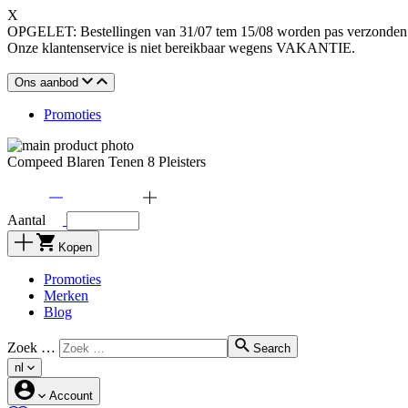
X
OPGELET: Bestellingen van 31/07 tem 15/08 worden pas verzonden o
Onze klantenservice is niet bereikbaar wegens VAKANTIE.
Ons aanbod
Promoties
Compeed Blaren Tenen 8 Pleisters
Aantal
Kopen
Promoties
Merken
Blog
Zoek …
Search
nl
Account