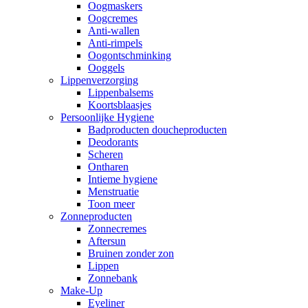
Oogmaskers
Oogcremes
Anti-wallen
Anti-rimpels
Oogontschminking
Ooggels
Lippenverzorging
Lippenbalsems
Koortsblaasjes
Persoonlijke Hygiene
Badproducten doucheproducten
Deodorants
Scheren
Ontharen
Intieme hygiene
Menstruatie
Toon meer
Zonneproducten
Zonnecremes
Aftersun
Bruinen zonder zon
Lippen
Zonnebank
Make-Up
Eyeliner