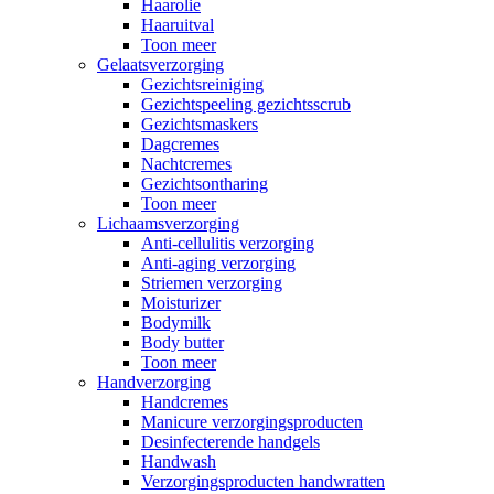
Haarolie
Haaruitval
Toon meer
Gelaatsverzorging
Gezichtsreiniging
Gezichtspeeling gezichtsscrub
Gezichtsmaskers
Dagcremes
Nachtcremes
Gezichtsontharing
Toon meer
Lichaamsverzorging
Anti-cellulitis verzorging
Anti-aging verzorging
Striemen verzorging
Moisturizer
Bodymilk
Body butter
Toon meer
Handverzorging
Handcremes
Manicure verzorgingsproducten
Desinfecterende handgels
Handwash
Verzorgingsproducten handwratten