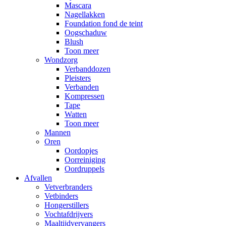
Mascara
Nagellakken
Foundation fond de teint
Oogschaduw
Blush
Toon meer
Wondzorg
Verbanddozen
Pleisters
Verbanden
Kompressen
Tape
Watten
Toon meer
Mannen
Oren
Oordopjes
Oorreiniging
Oordruppels
Afvallen
Vetverbranders
Vetbinders
Hongerstillers
Vochtafdrijvers
Maaltijdvervangers