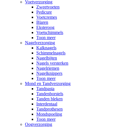
Voetverzorging
Zweetvoeten
Pedicure
Voetcremes
Blaren
Eksteroog
Voetschimmels
Toon meer
Nagelverzorging
Kalknagels
Schimmelnagels
Nagelbijten
Nagels versterken
Nagelriemen
Nagelknippers
Toon meer
Mond en Tandverzorging
Tandpasta
Tandenborstels
Tanden bleken
Interdentaal
Tandprothesen
Mondspoeling
Toon meer
Oogverzorging