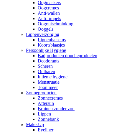
Oogmaskers
Oogcremes
Anti-wallen
Anti-rimpels
Oogontschminking
Ooggels
Lippenverzorging
Lippenbalsems
Koortsblaasjes
Persoonlijke Hygiene
Badproducten doucheproducten
Deodorants
Scheren
Ontharen
Intieme hygiene
Menstruatie
Toon meer
Zonneproducten
Zonnecremes
Aftersun
Bruinen zonder zon
Lippen
Zonnebank
Make-Up
Eyeliner