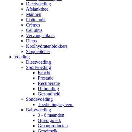
Dieetvoeding
Afslankthee
Mannen
Platte buik
Crèmes
Cellulitis
Vervangsuikers
Detox
Koolhydratenblokkers
Stappenteller
Voeding
Dieetvoeding
Sportvoeding
Kracht
Prestatie
Recuperatie
Uithouding
Gezondheid
Sondevoeding
Toedieningssyteem
Babyvoeding
0 - 6 maanden
Opvolgmelk
Graanproducten
Groeimelk