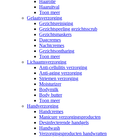
Haarolie
Haaruitval
Toon meer
Gelaatsverzorging
Gezichtsreiniging
Gezichtspeeling gezichtsscrub
Gezichtsmaskers
Dagcremes
Nachtcremes
Gezichtsontharing
Toon meer
Lichaamsverzorging
Anti-cellulitis verzorging
Anti-aging verzorging
Striemen verzorging
Moisturizer
Bodymilk
Body butter
Toon meer
Handverzorging
Handcremes
Manicure verzorgingsproducten
Desinfecterende handgels
Handwash
Verzorgingsproducten handwratten