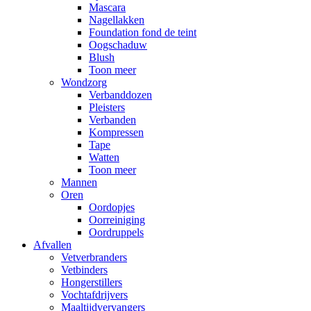
Mascara
Nagellakken
Foundation fond de teint
Oogschaduw
Blush
Toon meer
Wondzorg
Verbanddozen
Pleisters
Verbanden
Kompressen
Tape
Watten
Toon meer
Mannen
Oren
Oordopjes
Oorreiniging
Oordruppels
Afvallen
Vetverbranders
Vetbinders
Hongerstillers
Vochtafdrijvers
Maaltijdvervangers