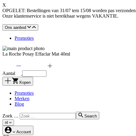
X
OPGELET: Bestellingen van 31/07 tem 15/08 worden pas verzonden o
Onze klantenservice is niet bereikbaar wegens VAKANTIE.
Ons aanbod
Promoties
La Roche Posay Effaclar Mat 40ml
Aantal
Kopen
Promoties
Merken
Blog
Zoek …
Search
nl
Account