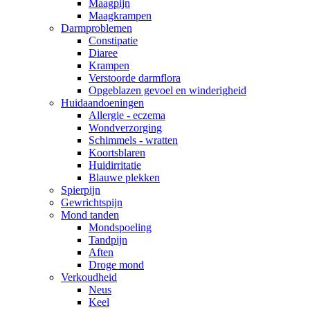
Maagpijn
Maagkrampen
Darmproblemen
Constipatie
Diaree
Krampen
Verstoorde darmflora
Opgeblazen gevoel en winderigheid
Huidaandoeningen
Allergie - eczema
Wondverzorging
Schimmels - wratten
Koortsblaren
Huidirritatie
Blauwe plekken
Spierpijn
Gewrichtspijn
Mond tanden
Mondspoeling
Tandpijn
Aften
Droge mond
Verkoudheid
Neus
Keel