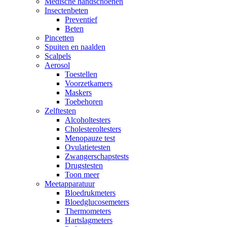
Medische handschoenen
Insectenbeten
Preventief
Beten
Pincetten
Spuiten en naalden
Scalpels
Aerosol
Toestellen
Voorzetkamers
Maskers
Toebehoren
Zelftesten
Alcoholtesters
Cholesteroltesters
Menopauze test
Ovulatietesten
Zwangerschapstests
Drugstesten
Toon meer
Meetapparatuur
Bloedrukmeters
Bloedglucosemeters
Thermometers
Hartslagmeters