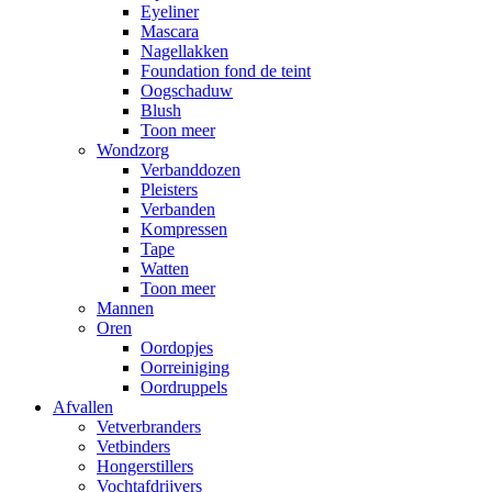
Eyeliner
Mascara
Nagellakken
Foundation fond de teint
Oogschaduw
Blush
Toon meer
Wondzorg
Verbanddozen
Pleisters
Verbanden
Kompressen
Tape
Watten
Toon meer
Mannen
Oren
Oordopjes
Oorreiniging
Oordruppels
Afvallen
Vetverbranders
Vetbinders
Hongerstillers
Vochtafdrijvers