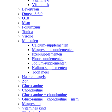
Vitamine d
Vitamine k
Levertraan
Omega 3 6 9
Q10
Msm
Foliumzuur
Tonica
Visolie
Mineralen
Calcium-supplementen
Magnesium-supplementen
Ijzer-supplementen
Fluor-supplementen
Jodium-supplementen
Kalium-supplementen
Toon meer
Haar en nagels
Zon
Glucosamine
Chondroïtine
Glucosamine + chondroïtine
Glucosamine + chondroïtine + msm
Magnesium
Vitamines kind