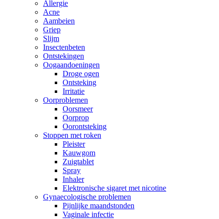
Allergie
Acne
Aambeien
Griep
Slijm
Insectenbeten
Ontstekingen
Oogaandoeningen
Droge ogen
Ontsteking
Irritatie
Oorproblemen
Oorsmeer
Oorprop
Oorontsteking
Stoppen met roken
Pleister
Kauwgom
Zuigtablet
Spray
Inhaler
Elektronische sigaret met nicotine
Gynaecologische problemen
Pijnlijke maandstonden
Vaginale infectie