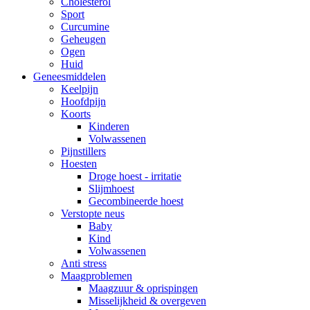
Cholesterol
Sport
Curcumine
Geheugen
Ogen
Huid
Geneesmiddelen
Keelpijn
Hoofdpijn
Koorts
Kinderen
Volwassenen
Pijnstillers
Hoesten
Droge hoest - irritatie
Slijmhoest
Gecombineerde hoest
Verstopte neus
Baby
Kind
Volwassenen
Anti stress
Maagproblemen
Maagzuur & oprispingen
Misselijkheid & overgeven