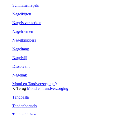
Schimmelnagels
Nagelbijten
Nagels versterken
Nagelriemen
Nagelknippers
Nageltang
Nagelvijl
Dissolvant
Nagellak
Mond en Tandverzorging
Terug
Mond en Tandverzorging
Tandpasta
Tandenborstels
Tanden bleken