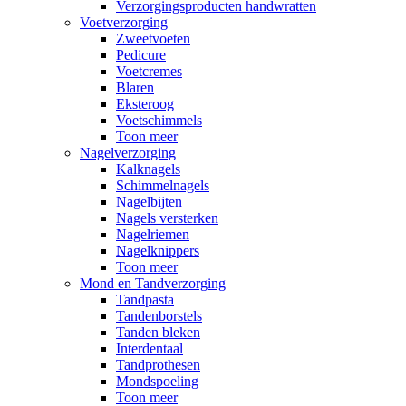
Verzorgingsproducten handwratten
Voetverzorging
Zweetvoeten
Pedicure
Voetcremes
Blaren
Eksteroog
Voetschimmels
Toon meer
Nagelverzorging
Kalknagels
Schimmelnagels
Nagelbijten
Nagels versterken
Nagelriemen
Nagelknippers
Toon meer
Mond en Tandverzorging
Tandpasta
Tandenborstels
Tanden bleken
Interdentaal
Tandprothesen
Mondspoeling
Toon meer