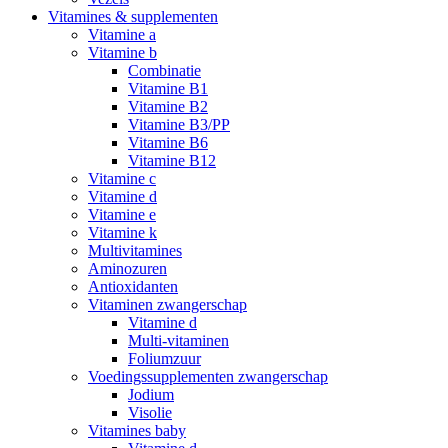
Vitamines & supplementen
Vitamine a
Vitamine b
Combinatie
Vitamine B1
Vitamine B2
Vitamine B3/PP
Vitamine B6
Vitamine B12
Vitamine c
Vitamine d
Vitamine e
Vitamine k
Multivitamines
Aminozuren
Antioxidanten
Vitaminen zwangerschap
Vitamine d
Multi-vitaminen
Foliumzuur
Voedingssupplementen zwangerschap
Jodium
Visolie
Vitamines baby