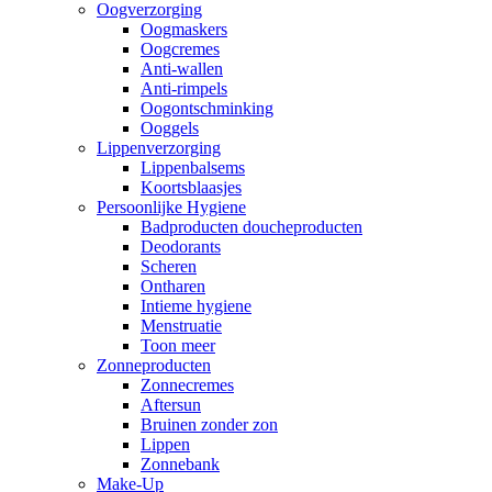
Oogverzorging
Oogmaskers
Oogcremes
Anti-wallen
Anti-rimpels
Oogontschminking
Ooggels
Lippenverzorging
Lippenbalsems
Koortsblaasjes
Persoonlijke Hygiene
Badproducten doucheproducten
Deodorants
Scheren
Ontharen
Intieme hygiene
Menstruatie
Toon meer
Zonneproducten
Zonnecremes
Aftersun
Bruinen zonder zon
Lippen
Zonnebank
Make-Up