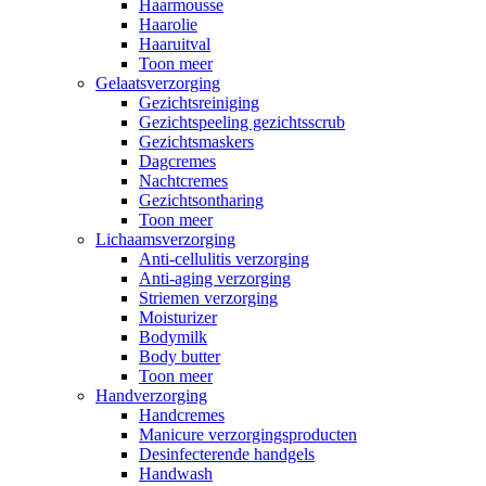
Haarmousse
Haarolie
Haaruitval
Toon meer
Gelaatsverzorging
Gezichtsreiniging
Gezichtspeeling gezichtsscrub
Gezichtsmaskers
Dagcremes
Nachtcremes
Gezichtsontharing
Toon meer
Lichaamsverzorging
Anti-cellulitis verzorging
Anti-aging verzorging
Striemen verzorging
Moisturizer
Bodymilk
Body butter
Toon meer
Handverzorging
Handcremes
Manicure verzorgingsproducten
Desinfecterende handgels
Handwash