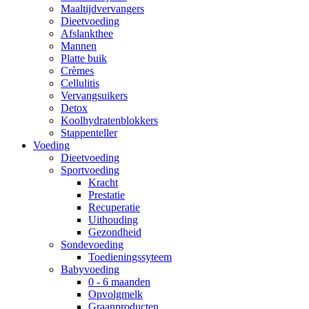
Maaltijdvervangers
Dieetvoeding
Afslankthee
Mannen
Platte buik
Crèmes
Cellulitis
Vervangsuikers
Detox
Koolhydratenblokkers
Stappenteller
Voeding
Dieetvoeding
Sportvoeding
Kracht
Prestatie
Recuperatie
Uithouding
Gezondheid
Sondevoeding
Toedieningssyteem
Babyvoeding
0 - 6 maanden
Opvolgmelk
Graanproducten