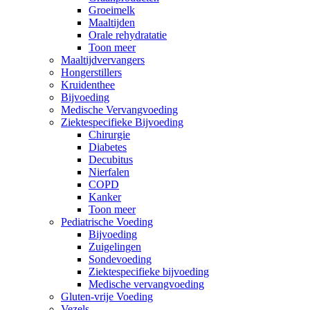
Groeimelk
Maaltijden
Orale rehydratatie
Toon meer
Maaltijdvervangers
Hongerstillers
Kruidenthee
Bijvoeding
Medische Vervangvoeding
Ziektespecifieke Bijvoeding
Chirurgie
Diabetes
Decubitus
Nierfalen
COPD
Kanker
Toon meer
Pediatrische Voeding
Bijvoeding
Zuigelingen
Sondevoeding
Ziektespecifieke bijvoeding
Medische vervangvoeding
Gluten-vrije Voeding
Vezels