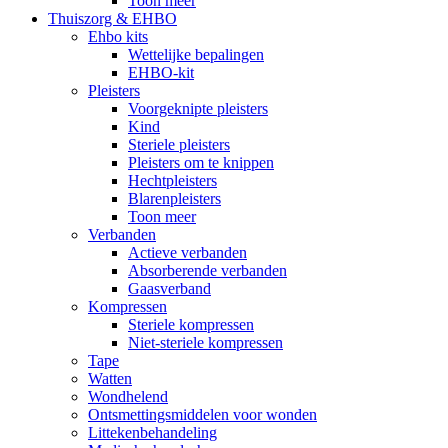
Toon meer
Thuiszorg & EHBO
Ehbo kits
Wettelijke bepalingen
EHBO-kit
Pleisters
Voorgeknipte pleisters
Kind
Steriele pleisters
Pleisters om te knippen
Hechtpleisters
Blarenpleisters
Toon meer
Verbanden
Actieve verbanden
Absorberende verbanden
Gaasverband
Kompressen
Steriele kompressen
Niet-steriele kompressen
Tape
Watten
Wondhelend
Ontsmettingsmiddelen voor wonden
Littekenbehandeling