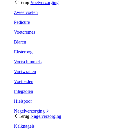
Terug
Voetverzorging
Zweetvoeten
Pedicure
Voetcremes
Blaren
Eksteroog
Voetschimmels
Voetwratten
Voetbaden
Inlegzolen
Hielspoor
Nagelverzorging
Terug
Nagelverzorging
Kalknagels