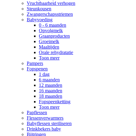
Vruchtbaarheid verhogen
Steunkousen
Zwangerschapsstriemen
Babyvoeding
0 - 6 maanden
Opvolgmelk
Graanproducten
Groeimelk
Maaltijden
Orale rehydratatie
Toon meer
Pampers
Fopspenen
1 dag
6 maanden
12 maanden
16 maanden
18 maanden
Fopspeenketting
Toon meer
Papflessen
Flessenverwarmers
Babyflessen steriliseren
Drinkbekers baby
Bijtringen