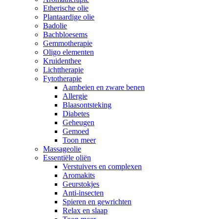
Etherische olie
Plantaardige olie
Badolie
Bachbloesems
Gemmotherapie
Oligo elementen
Kruidenthee
Lichttherapie
Fytotherapie
Aambeien en zware benen
Allergie
Blaasontsteking
Diabetes
Geheugen
Gemoed
Toon meer
Massageolie
Essentiële oliën
Verstuivers en complexen
Aromakits
Geurstokjes
Anti-insecten
Spieren en gewrichten
Relax en slaap