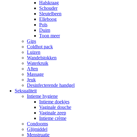
Halskraag
Schouder
Sleutelbeen
Elleboog
Pols
Duim
Toon meer
Gips
Coldhot pack
Luizen
Wandelstokken
Waterkruik
Aften
Massage
Jeuk
Desinfecterende handgel
Seksualiteit
Intieme hygiene
Intieme doekjes
Vaginale douche
Vaginale zeep
Intieme crème
Condooms
Glijmiddel
Menstruatie