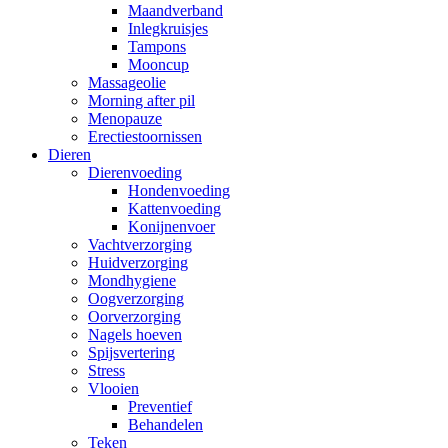
Maandverband
Inlegkruisjes
Tampons
Mooncup
Massageolie
Morning after pil
Menopauze
Erectiestoornissen
Dieren
Dierenvoeding
Hondenvoeding
Kattenvoeding
Konijnenvoer
Vachtverzorging
Huidverzorging
Mondhygiene
Oogverzorging
Oorverzorging
Nagels hoeven
Spijsvertering
Stress
Vlooien
Preventief
Behandelen
Teken