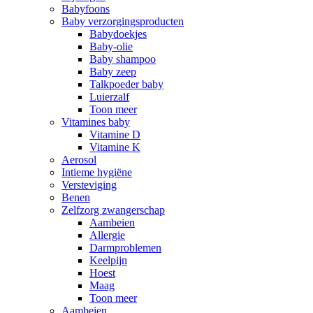
Babyfoons
Baby verzorgingsproducten
Babydoekjes
Baby-olie
Baby shampoo
Baby zeep
Talkpoeder baby
Luierzalf
Toon meer
Vitamines baby
Vitamine D
Vitamine K
Aerosol
Intieme hygiëne
Versteviging
Benen
Zelfzorg zwangerschap
Aambeien
Allergie
Darmproblemen
Keelpijn
Hoest
Maag
Toon meer
Aambeien