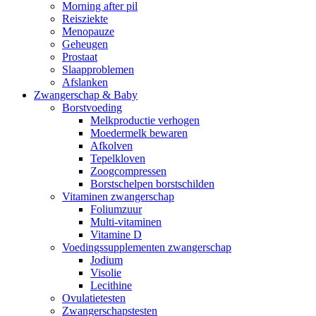
Morning after pil
Reisziekte
Menopauze
Geheugen
Prostaat
Slaapproblemen
Afslanken
Zwangerschap & Baby
Borstvoeding
Melkproductie verhogen
Moedermelk bewaren
Afkolven
Tepelkloven
Zoogcompressen
Borstschelpen borstschilden
Vitaminen zwangerschap
Foliumzuur
Multi-vitaminen
Vitamine D
Voedingssupplementen zwangerschap
Jodium
Visolie
Lecithine
Ovulatietesten
Zwangerschapstesten