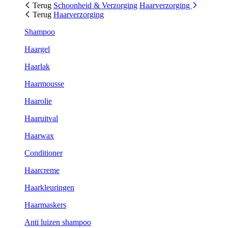
Terug
Schoonheid & Verzorging
Haarverzorging
Terug
Haarverzorging
Shampoo
Haargel
Haarlak
Haarmousse
Haarolie
Haaruitval
Haarwax
Conditioner
Haarcreme
Haarkleuringen
Haarmaskers
Anti luizen shampoo