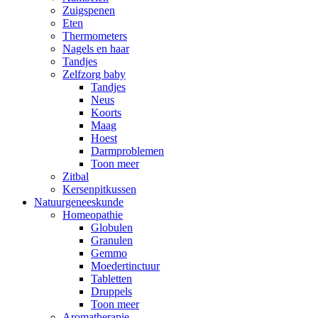
Zuigspenen
Eten
Thermometers
Nagels en haar
Tandjes
Zelfzorg baby
Tandjes
Neus
Koorts
Maag
Hoest
Darmproblemen
Toon meer
Zitbal
Kersenpitkussen
Natuurgeneeskunde
Homeopathie
Globulen
Granulen
Gemmo
Moedertinctuur
Tabletten
Druppels
Toon meer
Aromatherapie