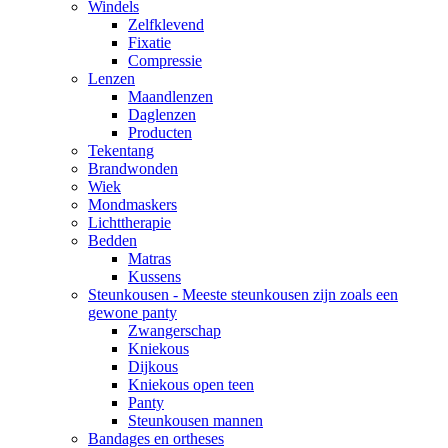
Windels
Zelfklevend
Fixatie
Compressie
Lenzen
Maandlenzen
Daglenzen
Producten
Tekentang
Brandwonden
Wiek
Mondmaskers
Lichttherapie
Bedden
Matras
Kussens
Steunkousen - Meeste steunkousen zijn zoals een
gewone panty
Zwangerschap
Kniekous
Dijkous
Kniekous open teen
Panty
Steunkousen mannen
Bandages en ortheses