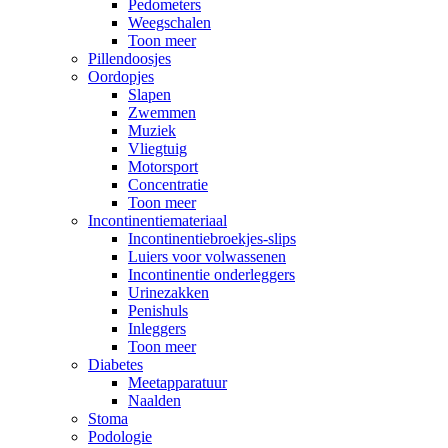
Pedometers
Weegschalen
Toon meer
Pillendoosjes
Oordopjes
Slapen
Zwemmen
Muziek
Vliegtuig
Motorsport
Concentratie
Toon meer
Incontinentiemateriaal
Incontinentiebroekjes-slips
Luiers voor volwassenen
Incontinentie onderleggers
Urinezakken
Penishuls
Inleggers
Toon meer
Diabetes
Meetapparatuur
Naalden
Stoma
Podologie