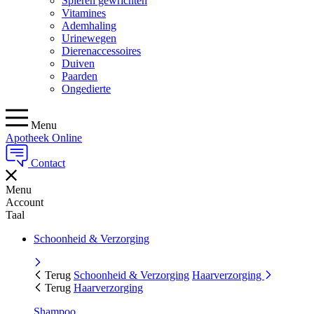
Spieren gewrichten
Vitamines
Ademhaling
Urinewegen
Dierenaccessoires
Duiven
Paarden
Ongedierte
Menu
Apotheek Online
Contact
Menu
Account
Taal
Schoonheid & Verzorging
Terug
Schoonheid & Verzorging
Haarverzorging
Terug
Haarverzorging
Shampoo