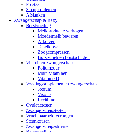
Prostaat
Slaapproblemen
Afslanken
Zwangerschap & Baby
Borstvoeding
Melkproductie verhogen
Moedermelk bewaren
Afkolven
Tepelkloven
Zoogcompressen
Borstschelpen borstschilden
Vitaminen zwangerschap
Foliumzuur
Multi-vitaminen
Vitamine D
Voedingssupplementen zwangerschap
Jodium
Visolie
Lecithine
Ovulatietesten
Zwangerschapstesten
Vruchtbaarheid verhogen
Steunkousen
Zwangerschapsstriemen
Babyvoeding