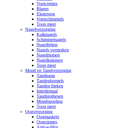
Voetcremes
Blaren
Eksteroog
Voetschimmels
Toon meer
Nagelverzorging
Kalknagels
Schimmelnagels
Nagelbijten
Nagels versterken
Nagelriemen
Nagelknippers
Toon meer
Mond en Tandverzorging
Tandpasta
Tandenborstels
Tanden bleken
Interdentaal
Tandprothesen
Mondspoeling
Toon meer
Oogverzorging
Oogmaskers
Oogcremes
Anti-wallen