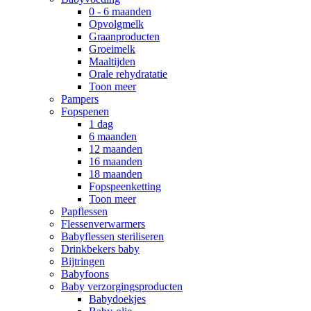
0 - 6 maanden
Opvolgmelk
Graanproducten
Groeimelk
Maaltijden
Orale rehydratatie
Toon meer
Pampers
Fopspenen
1 dag
6 maanden
12 maanden
16 maanden
18 maanden
Fopspeenketting
Toon meer
Papflessen
Flessenverwarmers
Babyflessen steriliseren
Drinkbekers baby
Bijtringen
Babyfoons
Baby verzorgingsproducten
Babydoekjes