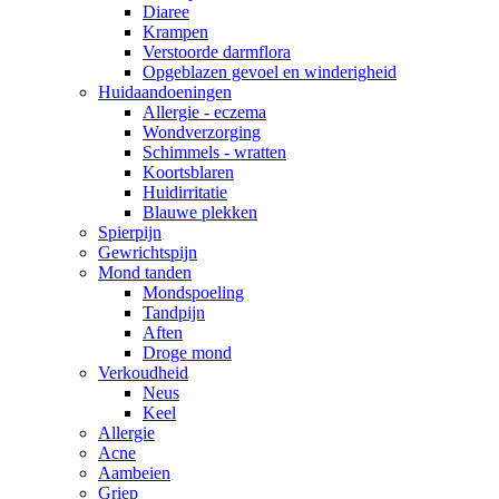
Diaree
Krampen
Verstoorde darmflora
Opgeblazen gevoel en winderigheid
Huidaandoeningen
Allergie - eczema
Wondverzorging
Schimmels - wratten
Koortsblaren
Huidirritatie
Blauwe plekken
Spierpijn
Gewrichtspijn
Mond tanden
Mondspoeling
Tandpijn
Aften
Droge mond
Verkoudheid
Neus
Keel
Allergie
Acne
Aambeien
Griep