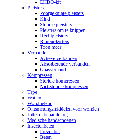
EHBO-kit
Pleisters
Voorgeknipte pleisters
Kind
Steriele pleisters
Pleisters om te knippen
Hechtpleisters
Blarenpleisters
Toon meer
Verbanden
Actieve verbanden
Absorberende verbanden
Gaasverband
Kompressen
Steriele kompressen
Niet-steriele kompressen
Tape
Watten
Wondhelend
Ontsmettingsmiddelen voor wonden
Littekenbehandeling
Medische handschoenen
Insectenbeten
Preventief
Beten