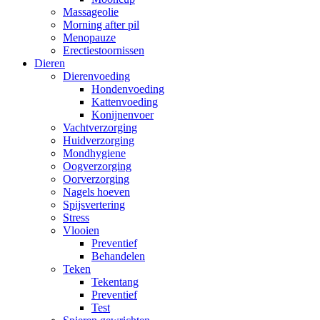
Massageolie
Morning after pil
Menopauze
Erectiestoornissen
Dieren
Dierenvoeding
Hondenvoeding
Kattenvoeding
Konijnenvoer
Vachtverzorging
Huidverzorging
Mondhygiene
Oogverzorging
Oorverzorging
Nagels hoeven
Spijsvertering
Stress
Vlooien
Preventief
Behandelen
Teken
Tekentang
Preventief
Test