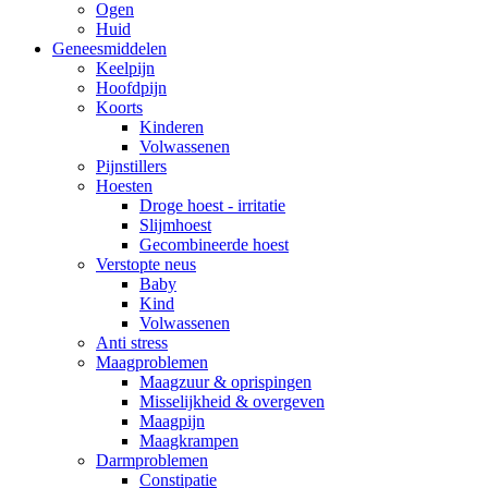
Ogen
Huid
Geneesmiddelen
Keelpijn
Hoofdpijn
Koorts
Kinderen
Volwassenen
Pijnstillers
Hoesten
Droge hoest - irritatie
Slijmhoest
Gecombineerde hoest
Verstopte neus
Baby
Kind
Volwassenen
Anti stress
Maagproblemen
Maagzuur & oprispingen
Misselijkheid & overgeven
Maagpijn
Maagkrampen
Darmproblemen
Constipatie