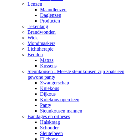
Lenzen
Maandlenzen
Daglenzen
Producten
Tekentang
Brandwonden
Wiek
Mondmaskers
Lichttherapie
Bedden
Matras
Kussens
Steunkousen - Meeste steunkousen zijn zoals een
gewone panty
Zwangerschap
Kniekous
Dijkous
Kniekous open teen
Panty
Steunkousen mannen
Bandages en ortheses
Halskraag
Schouder
Sleutelbeen
Elleboog