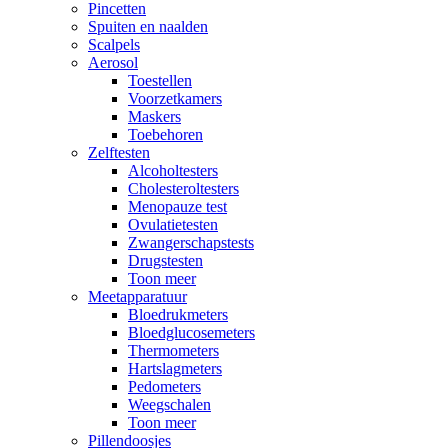
Pincetten
Spuiten en naalden
Scalpels
Aerosol
Toestellen
Voorzetkamers
Maskers
Toebehoren
Zelftesten
Alcoholtesters
Cholesteroltesters
Menopauze test
Ovulatietesten
Zwangerschapstests
Drugstesten
Toon meer
Meetapparatuur
Bloedrukmeters
Bloedglucosemeters
Thermometers
Hartslagmeters
Pedometers
Weegschalen
Toon meer
Pillendoosjes