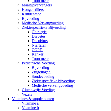
Toon meer
Maaltijdvervangers
Hongerstillers
Kruidenthee
Bijvoeding
Medische Vervangvoeding
Ziektespecifieke Bijvoeding
Chirurgie
Diabetes
Decubitus
Nierfalen
COPD
Kanker
Toon meer
Pediatrische Voeding
Bijvoeding
Zuigelingen
Sondevoeding
Ziektespecifieke bijvoeding
Medische vervangvoeding
Gluten-vrije Voeding
Vezels
Vitamines & supplementen
Vitamine a
Vitamine b