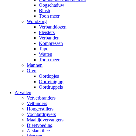
Oogschaduw
Blush
Toon meer
Wondzorg
Verbanddozen
Pleisters
Verbanden
Kompressen
Tape
Watten
Toon meer
Mannen
Oren
Oordopjes
Oorreiniging
Oordruppels
Afvallen
Vetverbranders
Vetbinders
Hongerstillers
Vochtafdrijvers
Maaltijdvervangers
Dieetvoeding
Afslankthee