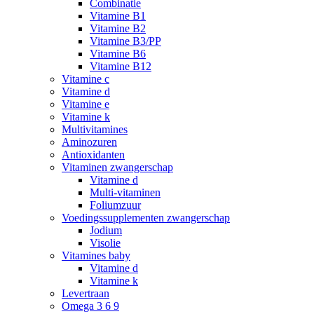
Combinatie
Vitamine B1
Vitamine B2
Vitamine B3/PP
Vitamine B6
Vitamine B12
Vitamine c
Vitamine d
Vitamine e
Vitamine k
Multivitamines
Aminozuren
Antioxidanten
Vitaminen zwangerschap
Vitamine d
Multi-vitaminen
Foliumzuur
Voedingssupplementen zwangerschap
Jodium
Visolie
Vitamines baby
Vitamine d
Vitamine k
Levertraan
Omega 3 6 9