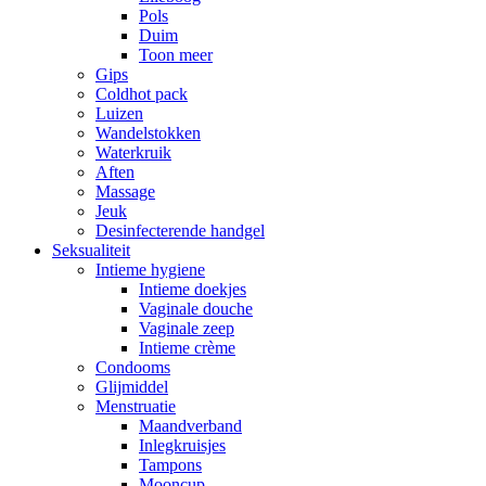
Pols
Duim
Toon meer
Gips
Coldhot pack
Luizen
Wandelstokken
Waterkruik
Aften
Massage
Jeuk
Desinfecterende handgel
Seksualiteit
Intieme hygiene
Intieme doekjes
Vaginale douche
Vaginale zeep
Intieme crème
Condooms
Glijmiddel
Menstruatie
Maandverband
Inlegkruisjes
Tampons
Mooncup