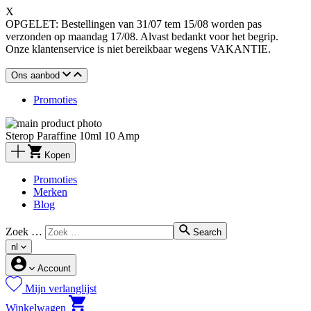
X
OPGELET: Bestellingen van 31/07 tem 15/08 worden pas
verzonden op maandag 17/08. Alvast bedankt voor het begrip.
Onze klantenservice is niet bereikbaar wegens VAKANTIE.
Ons aanbod
Promoties
Sterop Paraffine 10ml 10 Amp
Kopen
Promoties
Merken
Blog
Zoek …
Search
nl
Account
Mijn verlanglijst
Winkelwagen