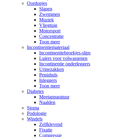
Oordopjes
Slapen
Zwemmen
Muziek
Vliegtuig
Motorsport
Concentratie
Toon meer
Incontinentiemateriaal
Incontinentiebroekjes-slips
Luiers voor volwassenen
Incontinentie onderleggers
Urinezakken
Penishuls
Inleggers
Toon meer
Diabetes
Meetapparatuur
Naalden
Stoma
Podologie
Windels
Zelfklevend
Fixatie
Compressie