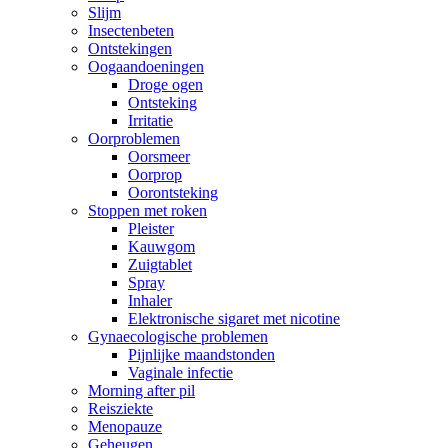
Slijm
Insectenbeten
Ontstekingen
Oogaandoeningen
Droge ogen
Ontsteking
Irritatie
Oorproblemen
Oorsmeer
Oorprop
Oorontsteking
Stoppen met roken
Pleister
Kauwgom
Zuigtablet
Spray
Inhaler
Elektronische sigaret met nicotine
Gynaecologische problemen
Pijnlijke maandstonden
Vaginale infectie
Morning after pil
Reisziekte
Menopauze
Geheugen