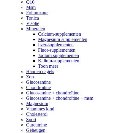
Q10
Msm
Foliumzuur
Tonica
Visolie
Mineralen
Calcium-supplementen
Magnesium-supplementen
Ijzer-supplementen
Fluor-supplementen
Jodium-supplementen
Kalium-supplementen
Toon meer
Haar en nagels
Zon
Glucosamine
Chondroïtine
Glucosamine + chondroïtine
Glucosamine + chondroïtine + msm
Magnesium
Vitamines kind
Cholesterol
Sport
Curcumine
Geheugen