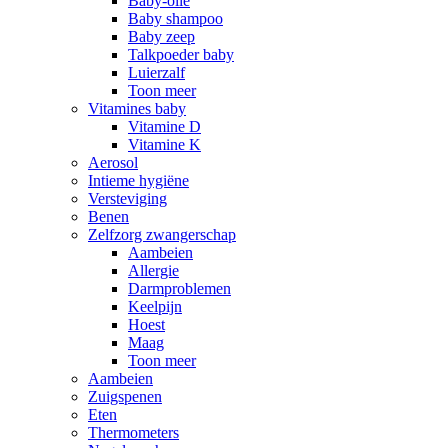
Baby-olie
Baby shampoo
Baby zeep
Talkpoeder baby
Luierzalf
Toon meer
Vitamines baby
Vitamine D
Vitamine K
Aerosol
Intieme hygiëne
Versteviging
Benen
Zelfzorg zwangerschap
Aambeien
Allergie
Darmproblemen
Keelpijn
Hoest
Maag
Toon meer
Aambeien
Zuigspenen
Eten
Thermometers