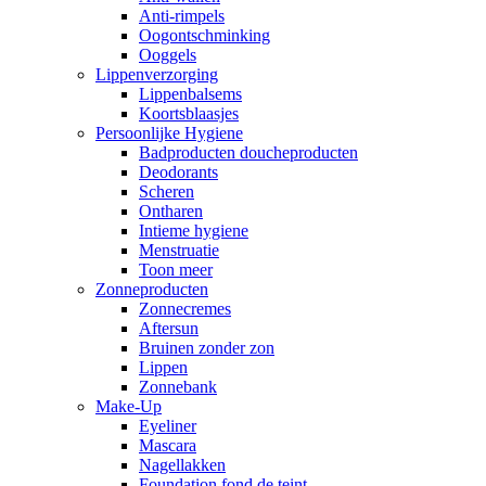
Anti-rimpels
Oogontschminking
Ooggels
Lippenverzorging
Lippenbalsems
Koortsblaasjes
Persoonlijke Hygiene
Badproducten doucheproducten
Deodorants
Scheren
Ontharen
Intieme hygiene
Menstruatie
Toon meer
Zonneproducten
Zonnecremes
Aftersun
Bruinen zonder zon
Lippen
Zonnebank
Make-Up
Eyeliner
Mascara
Nagellakken
Foundation fond de teint