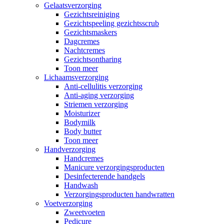
Gelaatsverzorging
Gezichtsreiniging
Gezichtspeeling gezichtsscrub
Gezichtsmaskers
Dagcremes
Nachtcremes
Gezichtsontharing
Toon meer
Lichaamsverzorging
Anti-cellulitis verzorging
Anti-aging verzorging
Striemen verzorging
Moisturizer
Bodymilk
Body butter
Toon meer
Handverzorging
Handcremes
Manicure verzorgingsproducten
Desinfecterende handgels
Handwash
Verzorgingsproducten handwratten
Voetverzorging
Zweetvoeten
Pedicure