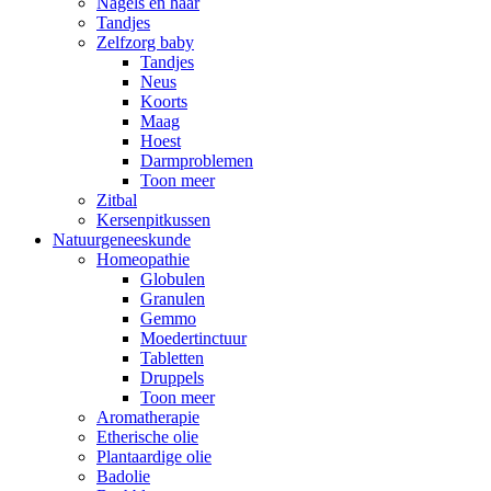
Nagels en haar
Tandjes
Zelfzorg baby
Tandjes
Neus
Koorts
Maag
Hoest
Darmproblemen
Toon meer
Zitbal
Kersenpitkussen
Natuurgeneeskunde
Homeopathie
Globulen
Granulen
Gemmo
Moedertinctuur
Tabletten
Druppels
Toon meer
Aromatherapie
Etherische olie
Plantaardige olie
Badolie