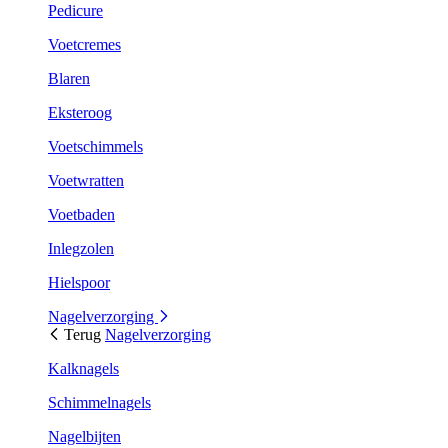
Pedicure
Voetcremes
Blaren
Eksteroog
Voetschimmels
Voetwratten
Voetbaden
Inlegzolen
Hielspoor
Nagelverzorging
Terug
Nagelverzorging
Kalknagels
Schimmelnagels
Nagelbijten