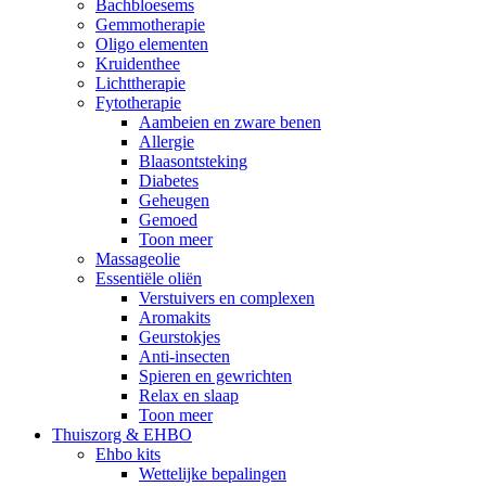
Bachbloesems
Gemmotherapie
Oligo elementen
Kruidenthee
Lichttherapie
Fytotherapie
Aambeien en zware benen
Allergie
Blaasontsteking
Diabetes
Geheugen
Gemoed
Toon meer
Massageolie
Essentiële oliën
Verstuivers en complexen
Aromakits
Geurstokjes
Anti-insecten
Spieren en gewrichten
Relax en slaap
Toon meer
Thuiszorg & EHBO
Ehbo kits
Wettelijke bepalingen