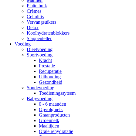
Mannen
Platte buik
Crèmes
Cellulitis
Vervangsuikers
Detox
Koolhydratenblokkers
Stappenteller
Voeding
Dieetvoeding
Sportvoeding
Kracht
Prestatie
Recuperatie
Uithouding
Gezondheid
Sondevoeding
Toedieningssyteem
Babyvoeding
0 - 6 maanden
Opvolgmelk
Graanproducten
Groeimelk
Maaltijden
Orale rehydratatie