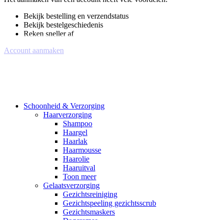
Bekijk bestelling en verzendstatus
Bekijk bestelgeschiedenis
Reken sneller af
Account aanmaken
Schoonheid & Verzorging
Haarverzorging
Shampoo
Haargel
Haarlak
Haarmousse
Haarolie
Haaruitval
Toon meer
Gelaatsverzorging
Gezichtsreiniging
Gezichtspeeling gezichtsscrub
Gezichtsmaskers