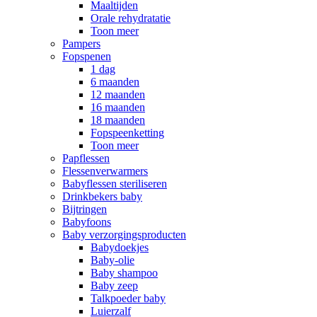
Maaltijden
Orale rehydratatie
Toon meer
Pampers
Fopspenen
1 dag
6 maanden
12 maanden
16 maanden
18 maanden
Fopspeenketting
Toon meer
Papflessen
Flessenverwarmers
Babyflessen steriliseren
Drinkbekers baby
Bijtringen
Babyfoons
Baby verzorgingsproducten
Babydoekjes
Baby-olie
Baby shampoo
Baby zeep
Talkpoeder baby
Luierzalf