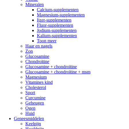
Mineralen
Calcium-supplementen
Magnesium-supplementen
Ijzer-supplementen
Fluor-supplementen
Jodium-supplementen
Kalium-supplementen
Toon meer
Haar en nagels
Zon
Glucosamine
Chondroïtine
Glucosamine + chondroïtine
Glucosamine + chondroïtine + msm
Magnesium
Vitamines kind
Cholesterol
Sport
Curcumine
Geheugen
Ogen
Huid
Geneesmiddelen
Keelpijn
Hoofdpijn