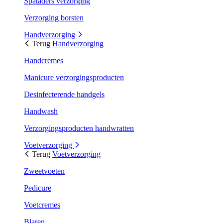
Spataders verzorging
Verzorging borsten
Handverzorging
Terug
Handverzorging
Handcremes
Manicure verzorgingsproducten
Desinfecterende handgels
Handwash
Verzorgingsproducten handwratten
Voetverzorging
Terug
Voetverzorging
Zweetvoeten
Pedicure
Voetcremes
Blaren