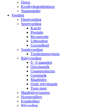
Detox
Koolhydratenblokkers
Stappenteller
Voeding
Dieetvoeding
Sportvoeding
Kracht
Prestatie
Recuperatie
Uithouding
Gezondheid
Sondevoeding
Toedieningssyteem
Babyvoeding
0 - 6 maanden
Opvolgmelk
Graanproducten
Groeimelk
Maaltijden
Orale rehydratatie
Toon meer
Maaltijdvervangers
Hongerstillers
Kruidenthee
Bijvoeding