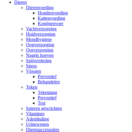
Dieren
Dierenvoeding
Hondenvoeding
Kattenvoeding
Konijnenvoer
Vachtverzorging
Huidverzorging
Mondhygiene
Oogverzorging
Oorverzorging
Nagels hoeven
Spijsvertering
Stress
Vlooien
Preventief
Behandelen
Teken
Tekentang
Preventief
Test
Spieren gewrichten
Vitamines
Ademhaling
Urinewegen
Dierenaccessoires