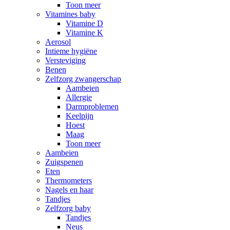
Toon meer
Vitamines baby
Vitamine D
Vitamine K
Aerosol
Intieme hygiëne
Versteviging
Benen
Zelfzorg zwangerschap
Aambeien
Allergie
Darmproblemen
Keelpijn
Hoest
Maag
Toon meer
Aambeien
Zuigspenen
Eten
Thermometers
Nagels en haar
Tandjes
Zelfzorg baby
Tandjes
Neus