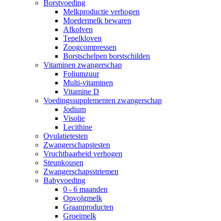
Borstvoeding
Melkproductie verhogen
Moedermelk bewaren
Afkolven
Tepelkloven
Zoogcompressen
Borstschelpen borstschilden
Vitaminen zwangerschap
Foliumzuur
Multi-vitaminen
Vitamine D
Voedingssupplementen zwangerschap
Jodium
Visolie
Lecithine
Ovulatietesten
Zwangerschapstesten
Vruchtbaarheid verhogen
Steunkousen
Zwangerschapsstriemen
Babyvoeding
0 - 6 maanden
Opvolgmelk
Graanproducten
Groeimelk