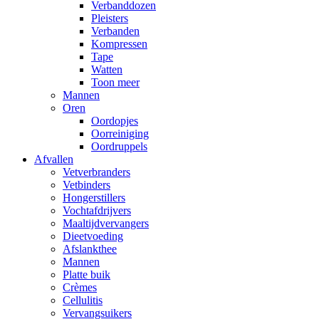
Verbanddozen
Pleisters
Verbanden
Kompressen
Tape
Watten
Toon meer
Mannen
Oren
Oordopjes
Oorreiniging
Oordruppels
Afvallen
Vetverbranders
Vetbinders
Hongerstillers
Vochtafdrijvers
Maaltijdvervangers
Dieetvoeding
Afslankthee
Mannen
Platte buik
Crèmes
Cellulitis
Vervangsuikers