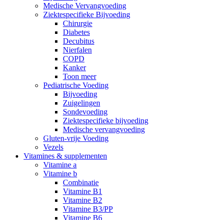
Medische Vervangvoeding
Ziektespecifieke Bijvoeding
Chirurgie
Diabetes
Decubitus
Nierfalen
COPD
Kanker
Toon meer
Pediatrische Voeding
Bijvoeding
Zuigelingen
Sondevoeding
Ziektespecifieke bijvoeding
Medische vervangvoeding
Gluten-vrije Voeding
Vezels
Vitamines & supplementen
Vitamine a
Vitamine b
Combinatie
Vitamine B1
Vitamine B2
Vitamine B3/PP
Vitamine B6