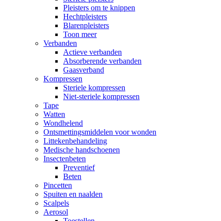
Pleisters om te knippen
Hechtpleisters
Blarenpleisters
Toon meer
Verbanden
Actieve verbanden
Absorberende verbanden
Gaasverband
Kompressen
Steriele kompressen
Niet-steriele kompressen
Tape
Watten
Wondhelend
Ontsmettingsmiddelen voor wonden
Littekenbehandeling
Medische handschoenen
Insectenbeten
Preventief
Beten
Pincetten
Spuiten en naalden
Scalpels
Aerosol
Toestellen