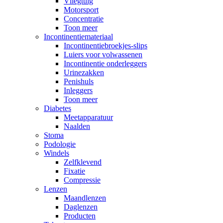
Vliegtuig
Motorsport
Concentratie
Toon meer
Incontinentiemateriaal
Incontinentiebroekjes-slips
Luiers voor volwassenen
Incontinentie onderleggers
Urinezakken
Penishuls
Inleggers
Toon meer
Diabetes
Meetapparatuur
Naalden
Stoma
Podologie
Windels
Zelfklevend
Fixatie
Compressie
Lenzen
Maandlenzen
Daglenzen
Producten