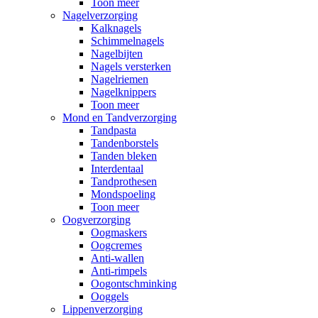
Toon meer
Nagelverzorging
Kalknagels
Schimmelnagels
Nagelbijten
Nagels versterken
Nagelriemen
Nagelknippers
Toon meer
Mond en Tandverzorging
Tandpasta
Tandenborstels
Tanden bleken
Interdentaal
Tandprothesen
Mondspoeling
Toon meer
Oogverzorging
Oogmaskers
Oogcremes
Anti-wallen
Anti-rimpels
Oogontschminking
Ooggels
Lippenverzorging