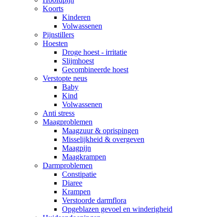
Koorts
Kinderen
Volwassenen
Pijnstillers
Hoesten
Droge hoest - irritatie
Slijmhoest
Gecombineerde hoest
Verstopte neus
Baby
Kind
Volwassenen
Anti stress
Maagproblemen
Maagzuur & oprispingen
Misselijkheid & overgeven
Maagpijn
Maagkrampen
Darmproblemen
Constipatie
Diaree
Krampen
Verstoorde darmflora
Opgeblazen gevoel en winderigheid