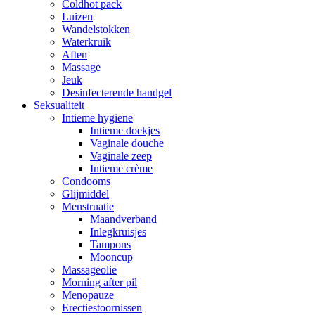
Coldhot pack
Luizen
Wandelstokken
Waterkruik
Aften
Massage
Jeuk
Desinfecterende handgel
Seksualiteit
Intieme hygiene
Intieme doekjes
Vaginale douche
Vaginale zeep
Intieme crème
Condooms
Glijmiddel
Menstruatie
Maandverband
Inlegkruisjes
Tampons
Mooncup
Massageolie
Morning after pil
Menopauze
Erectiestoornissen