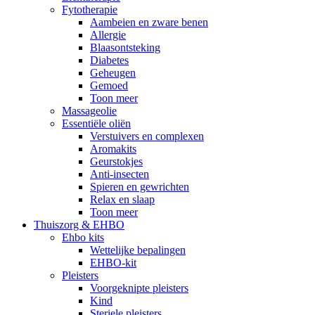
Fytotherapie
Aambeien en zware benen
Allergie
Blaasontsteking
Diabetes
Geheugen
Gemoed
Toon meer
Massageolie
Essentiële oliën
Verstuivers en complexen
Aromakits
Geurstokjes
Anti-insecten
Spieren en gewrichten
Relax en slaap
Toon meer
Thuiszorg & EHBO
Ehbo kits
Wettelijke bepalingen
EHBO-kit
Pleisters
Voorgeknipte pleisters
Kind
Steriele pleisters