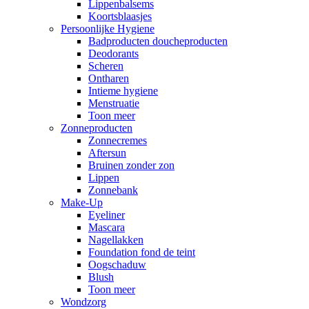
Lippenbalsems
Koortsblaasjes
Persoonlijke Hygiene
Badproducten doucheproducten
Deodorants
Scheren
Ontharen
Intieme hygiene
Menstruatie
Toon meer
Zonneproducten
Zonnecremes
Aftersun
Bruinen zonder zon
Lippen
Zonnebank
Make-Up
Eyeliner
Mascara
Nagellakken
Foundation fond de teint
Oogschaduw
Blush
Toon meer
Wondzorg