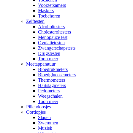
Voorzetkamers
Maskers
Toebehoren
Zelftesten
Alcoholtesters
Cholesteroltesters
Menopauze test
Ovulatietesten
Zwangerschapstests
Drugstesten
Toon meer
Meetapparatuur
Bloedrukmeters
Bloedglucosemeters
Thermometers
Hartslagmeters
Pedometers
Weegschalen
Toon meer
Pillendoosjes
Oordopjes
Slapen
Zwemmen
Muziek