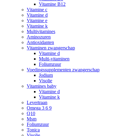
Vitamine B12
Vitamine c
Vitamine d
Vitamine e
Vitamine k
Multivitamines
Aminozuren
Antioxidanten
Vitaminen zwangerschap
Vitamine d
Multi-vitaminen
Foliumzuur
Voedingssupplementen zwangerschap
Jodium
Visolie
Vitamines baby
Vitamine d
Vitamine k
Levertraan
Omega 3 6 9
Q10
Msm
Foliumzuur
Tonica
Visolie