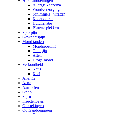
Huidaandoeningen
Allergie - eczema
Wondverzorging
Schimmels - wratten
Koortsblaren
Huidirritatie
Blauwe plekken
Spierpijn
Gewrichtspijn
Mond tanden
Mondspoeling
Tandpijn
Aften
Droge mond
Verkoudheid
Neus
Keel
Allergie
Acne
Aambeien
Griep
Slijm
Insectenbeten
Ontstekingen
Oogaandoeningen