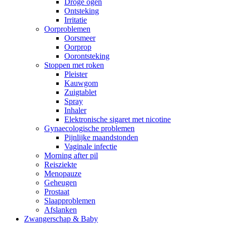
Droge ogen
Ontsteking
Irritatie
Oorproblemen
Oorsmeer
Oorprop
Oorontsteking
Stoppen met roken
Pleister
Kauwgom
Zuigtablet
Spray
Inhaler
Elektronische sigaret met nicotine
Gynaecologische problemen
Pijnlijke maandstonden
Vaginale infectie
Morning after pil
Reisziekte
Menopauze
Geheugen
Prostaat
Slaapproblemen
Afslanken
Zwangerschap & Baby