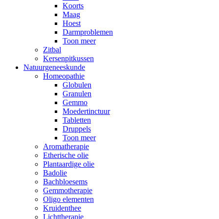
Koorts
Maag
Hoest
Darmproblemen
Toon meer
Zitbal
Kersenpitkussen
Natuurgeneeskunde
Homeopathie
Globulen
Granulen
Gemmo
Moedertinctuur
Tabletten
Druppels
Toon meer
Aromatherapie
Etherische olie
Plantaardige olie
Badolie
Bachbloesems
Gemmotherapie
Oligo elementen
Kruidenthee
Lichttherapie