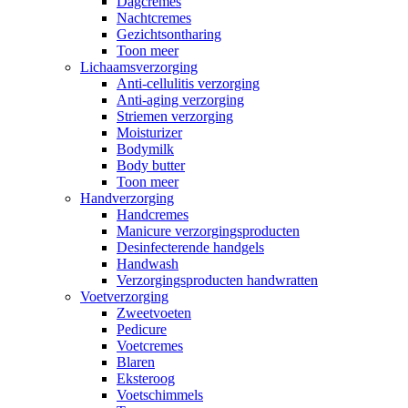
Dagcremes
Nachtcremes
Gezichtsontharing
Toon meer
Lichaamsverzorging
Anti-cellulitis verzorging
Anti-aging verzorging
Striemen verzorging
Moisturizer
Bodymilk
Body butter
Toon meer
Handverzorging
Handcremes
Manicure verzorgingsproducten
Desinfecterende handgels
Handwash
Verzorgingsproducten handwratten
Voetverzorging
Zweetvoeten
Pedicure
Voetcremes
Blaren
Eksteroog
Voetschimmels