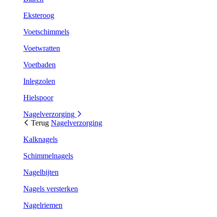
Eksteroog
Voetschimmels
Voetwratten
Voetbaden
Inlegzolen
Hielspoor
Nagelverzorging
Terug
Nagelverzorging
Kalknagels
Schimmelnagels
Nagelbijten
Nagels versterken
Nagelriemen