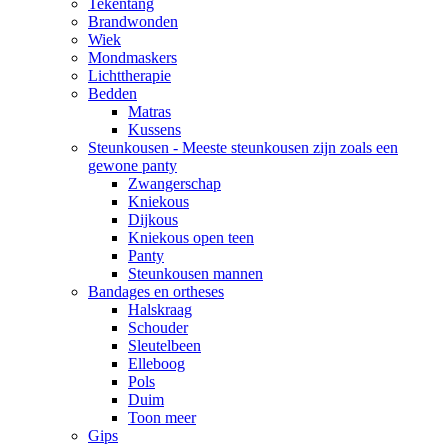
Tekentang
Brandwonden
Wiek
Mondmaskers
Lichttherapie
Bedden
Matras
Kussens
Steunkousen - Meeste steunkousen zijn zoals een
gewone panty
Zwangerschap
Kniekous
Dijkous
Kniekous open teen
Panty
Steunkousen mannen
Bandages en ortheses
Halskraag
Schouder
Sleutelbeen
Elleboog
Pols
Duim
Toon meer
Gips