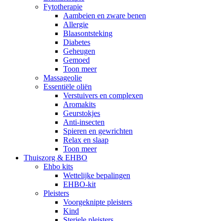
Fytotherapie
Aambeien en zware benen
Allergie
Blaasontsteking
Diabetes
Geheugen
Gemoed
Toon meer
Massageolie
Essentiële oliën
Verstuivers en complexen
Aromakits
Geurstokjes
Anti-insecten
Spieren en gewrichten
Relax en slaap
Toon meer
Thuiszorg & EHBO
Ehbo kits
Wettelijke bepalingen
EHBO-kit
Pleisters
Voorgeknipte pleisters
Kind
Steriele pleisters