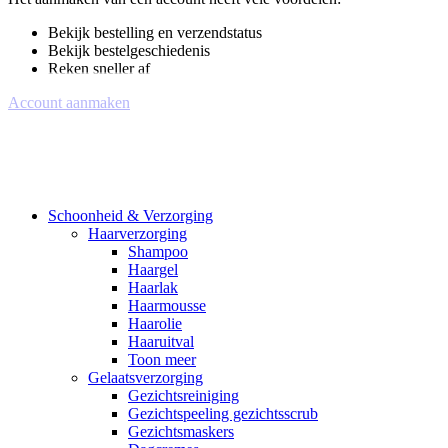
Bekijk bestelling en verzendstatus
Bekijk bestelgeschiedenis
Reken sneller af
Account aanmaken
Schoonheid & Verzorging
Haarverzorging
Shampoo
Haargel
Haarlak
Haarmousse
Haarolie
Haaruitval
Toon meer
Gelaatsverzorging
Gezichtsreiniging
Gezichtspeeling gezichtsscrub
Gezichtsmaskers