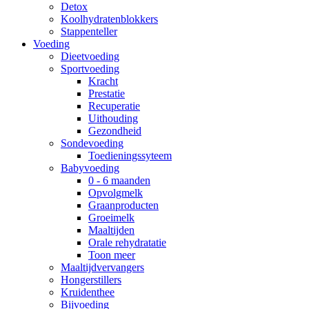
Detox
Koolhydratenblokkers
Stappenteller
Voeding
Dieetvoeding
Sportvoeding
Kracht
Prestatie
Recuperatie
Uithouding
Gezondheid
Sondevoeding
Toedieningssyteem
Babyvoeding
0 - 6 maanden
Opvolgmelk
Graanproducten
Groeimelk
Maaltijden
Orale rehydratatie
Toon meer
Maaltijdvervangers
Hongerstillers
Kruidenthee
Bijvoeding