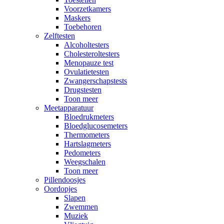
Voorzetkamers
Maskers
Toebehoren
Zelftesten
Alcoholtesters
Cholesteroltesters
Menopauze test
Ovulatietesten
Zwangerschapstests
Drugstesten
Toon meer
Meetapparatuur
Bloedrukmeters
Bloedglucosemeters
Thermometers
Hartslagmeters
Pedometers
Weegschalen
Toon meer
Pillendoosjes
Oordopjes
Slapen
Zwemmen
Muziek