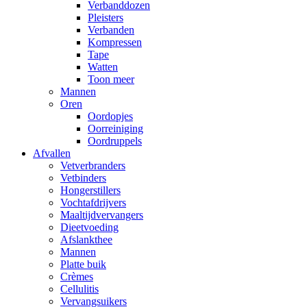
Verbanddozen
Pleisters
Verbanden
Kompressen
Tape
Watten
Toon meer
Mannen
Oren
Oordopjes
Oorreiniging
Oordruppels
Afvallen
Vetverbranders
Vetbinders
Hongerstillers
Vochtafdrijvers
Maaltijdvervangers
Dieetvoeding
Afslankthee
Mannen
Platte buik
Crèmes
Cellulitis
Vervangsuikers