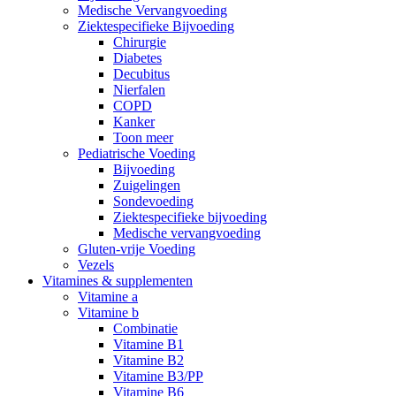
Medische Vervangvoeding
Ziektespecifieke Bijvoeding
Chirurgie
Diabetes
Decubitus
Nierfalen
COPD
Kanker
Toon meer
Pediatrische Voeding
Bijvoeding
Zuigelingen
Sondevoeding
Ziektespecifieke bijvoeding
Medische vervangvoeding
Gluten-vrije Voeding
Vezels
Vitamines & supplementen
Vitamine a
Vitamine b
Combinatie
Vitamine B1
Vitamine B2
Vitamine B3/PP
Vitamine B6