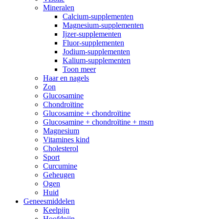
Mineralen
Calcium-supplementen
Magnesium-supplementen
Ijzer-supplementen
Fluor-supplementen
Jodium-supplementen
Kalium-supplementen
Toon meer
Haar en nagels
Zon
Glucosamine
Chondroïtine
Glucosamine + chondroïtine
Glucosamine + chondroïtine + msm
Magnesium
Vitamines kind
Cholesterol
Sport
Curcumine
Geheugen
Ogen
Huid
Geneesmiddelen
Keelpijn
Hoofdpijn