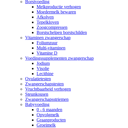
Borstvoeding
Melkproductie verhogen
Moedermelk bewaren
Afkolven
Tepelkloven
Zoogcompressen
Borstschelpen borstschilden
Vitaminen zwangerschap
Foliumzuur
Multi-vitaminen
Vitamine D
Voedingssupplementen zwangerschap
Jodium
Visolie
Lecithine
Ovulatietesten
Zwangerschapstesten
Vruchtbaarheid verhogen
Steunkousen
Zwangerschapsstriemen
Babyvoeding
0 - 6 maanden
Opvolgmelk
Graanproducten
Groeimelk