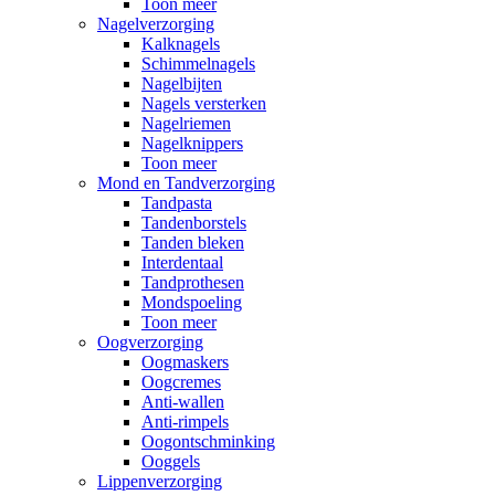
Toon meer
Nagelverzorging
Kalknagels
Schimmelnagels
Nagelbijten
Nagels versterken
Nagelriemen
Nagelknippers
Toon meer
Mond en Tandverzorging
Tandpasta
Tandenborstels
Tanden bleken
Interdentaal
Tandprothesen
Mondspoeling
Toon meer
Oogverzorging
Oogmaskers
Oogcremes
Anti-wallen
Anti-rimpels
Oogontschminking
Ooggels
Lippenverzorging