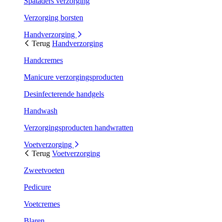
Spataders verzorging
Verzorging borsten
Handverzorging
Terug
Handverzorging
Handcremes
Manicure verzorgingsproducten
Desinfecterende handgels
Handwash
Verzorgingsproducten handwratten
Voetverzorging
Terug
Voetverzorging
Zweetvoeten
Pedicure
Voetcremes
Blaren