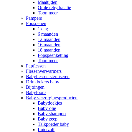
Maaltijden
Orale rehydratatie
Toon meer
Pampers
Fopspenen
1 dag
6 maanden
12 maanden
16 maanden
18 maanden
Fopspeenketting
Toon meer
Papflessen
Flessenverwarmers
Babyflessen steriliseren
Drinkbekers baby
Bijtringen
Babyfoons
Baby verzorgingsproducten
Babydoekjes
Baby-olie
Baby shampoo
Baby zeep
Talkpoeder baby
Luierzalf