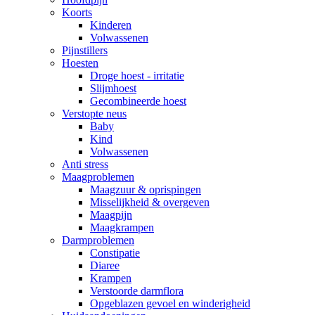
Koorts
Kinderen
Volwassenen
Pijnstillers
Hoesten
Droge hoest - irritatie
Slijmhoest
Gecombineerde hoest
Verstopte neus
Baby
Kind
Volwassenen
Anti stress
Maagproblemen
Maagzuur & oprispingen
Misselijkheid & overgeven
Maagpijn
Maagkrampen
Darmproblemen
Constipatie
Diaree
Krampen
Verstoorde darmflora
Opgeblazen gevoel en winderigheid