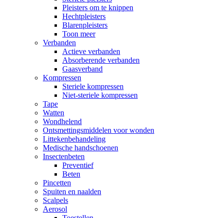
Pleisters om te knippen
Hechtpleisters
Blarenpleisters
Toon meer
Verbanden
Actieve verbanden
Absorberende verbanden
Gaasverband
Kompressen
Steriele kompressen
Niet-steriele kompressen
Tape
Watten
Wondhelend
Ontsmettingsmiddelen voor wonden
Littekenbehandeling
Medische handschoenen
Insectenbeten
Preventief
Beten
Pincetten
Spuiten en naalden
Scalpels
Aerosol
Toestellen