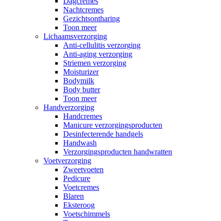
Dagcremes
Nachtcremes
Gezichtsontharing
Toon meer
Lichaamsverzorging
Anti-cellulitis verzorging
Anti-aging verzorging
Striemen verzorging
Moisturizer
Bodymilk
Body butter
Toon meer
Handverzorging
Handcremes
Manicure verzorgingsproducten
Desinfecterende handgels
Handwash
Verzorgingsproducten handwratten
Voetverzorging
Zweetvoeten
Pedicure
Voetcremes
Blaren
Eksteroog
Voetschimmels