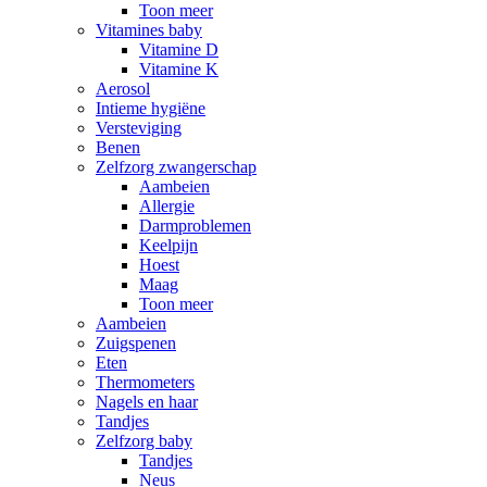
Toon meer
Vitamines baby
Vitamine D
Vitamine K
Aerosol
Intieme hygiëne
Versteviging
Benen
Zelfzorg zwangerschap
Aambeien
Allergie
Darmproblemen
Keelpijn
Hoest
Maag
Toon meer
Aambeien
Zuigspenen
Eten
Thermometers
Nagels en haar
Tandjes
Zelfzorg baby
Tandjes
Neus