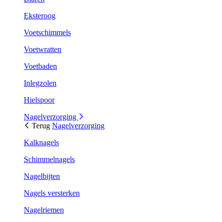
Eksteroog
Voetschimmels
Voetwratten
Voetbaden
Inlegzolen
Hielspoor
Nagelverzorging
Terug
Nagelverzorging
Kalknagels
Schimmelnagels
Nagelbijten
Nagels versterken
Nagelriemen