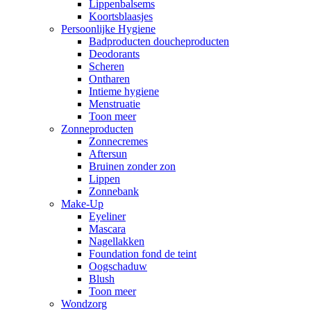
Lippenbalsems
Koortsblaasjes
Persoonlijke Hygiene
Badproducten doucheproducten
Deodorants
Scheren
Ontharen
Intieme hygiene
Menstruatie
Toon meer
Zonneproducten
Zonnecremes
Aftersun
Bruinen zonder zon
Lippen
Zonnebank
Make-Up
Eyeliner
Mascara
Nagellakken
Foundation fond de teint
Oogschaduw
Blush
Toon meer
Wondzorg