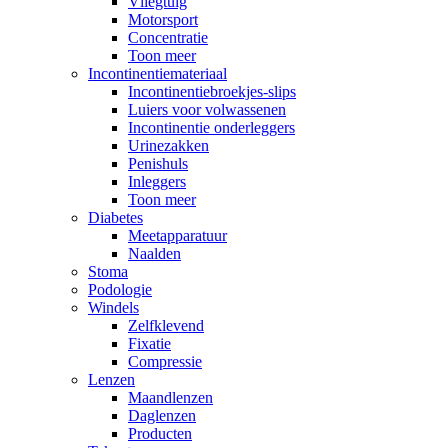
Vliegtuig
Motorsport
Concentratie
Toon meer
Incontinentiemateriaal
Incontinentiebroekjes-slips
Luiers voor volwassenen
Incontinentie onderleggers
Urinezakken
Penishuls
Inleggers
Toon meer
Diabetes
Meetapparatuur
Naalden
Stoma
Podologie
Windels
Zelfklevend
Fixatie
Compressie
Lenzen
Maandlenzen
Daglenzen
Producten