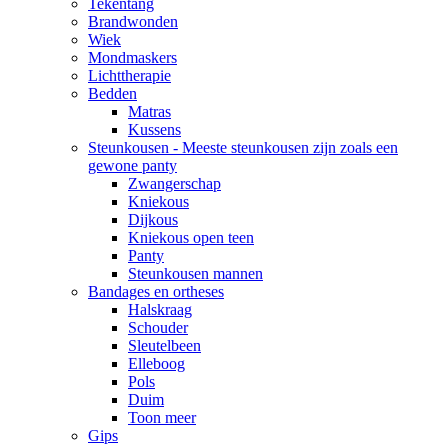
Tekentang
Brandwonden
Wiek
Mondmaskers
Lichttherapie
Bedden
Matras
Kussens
Steunkousen - Meeste steunkousen zijn zoals een
gewone panty
Zwangerschap
Kniekous
Dijkous
Kniekous open teen
Panty
Steunkousen mannen
Bandages en ortheses
Halskraag
Schouder
Sleutelbeen
Elleboog
Pols
Duim
Toon meer
Gips