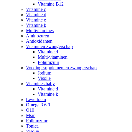
Vitamine B12
Vitamine c
Vitamine d
Vitamine e
Vitamine k
Multivitamines
Aminozuren
Antioxidanten
Vitaminen zwangerschap
Vitamine d
Multi-vitaminen
Foliumzuur
Voedingssupplementen zwangerschap
Jodium
Visolie
Vitamines baby
Vitamine d
Vitamine k
Levertraan
Omega 3 6 9
Q10
Msm
Foliumzuur
Tonica
Visolie