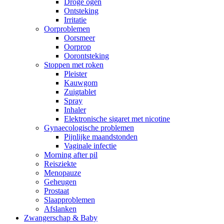
Droge ogen
Ontsteking
Irritatie
Oorproblemen
Oorsmeer
Oorprop
Oorontsteking
Stoppen met roken
Pleister
Kauwgom
Zuigtablet
Spray
Inhaler
Elektronische sigaret met nicotine
Gynaecologische problemen
Pijnlijke maandstonden
Vaginale infectie
Morning after pil
Reisziekte
Menopauze
Geheugen
Prostaat
Slaapproblemen
Afslanken
Zwangerschap & Baby