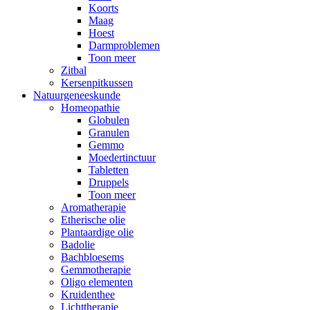
Koorts
Maag
Hoest
Darmproblemen
Toon meer
Zitbal
Kersenpitkussen
Natuurgeneeskunde
Homeopathie
Globulen
Granulen
Gemmo
Moedertinctuur
Tabletten
Druppels
Toon meer
Aromatherapie
Etherische olie
Plantaardige olie
Badolie
Bachbloesems
Gemmotherapie
Oligo elementen
Kruidenthee
Lichttherapie