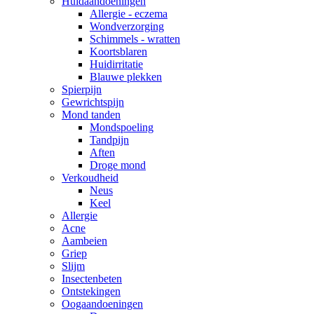
Huidaandoeningen
Allergie - eczema
Wondverzorging
Schimmels - wratten
Koortsblaren
Huidirritatie
Blauwe plekken
Spierpijn
Gewrichtspijn
Mond tanden
Mondspoeling
Tandpijn
Aften
Droge mond
Verkoudheid
Neus
Keel
Allergie
Acne
Aambeien
Griep
Slijm
Insectenbeten
Ontstekingen
Oogaandoeningen