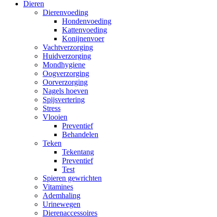
Dieren
Dierenvoeding
Hondenvoeding
Kattenvoeding
Konijnenvoer
Vachtverzorging
Huidverzorging
Mondhygiene
Oogverzorging
Oorverzorging
Nagels hoeven
Spijsvertering
Stress
Vlooien
Preventief
Behandelen
Teken
Tekentang
Preventief
Test
Spieren gewrichten
Vitamines
Ademhaling
Urinewegen
Dierenaccessoires