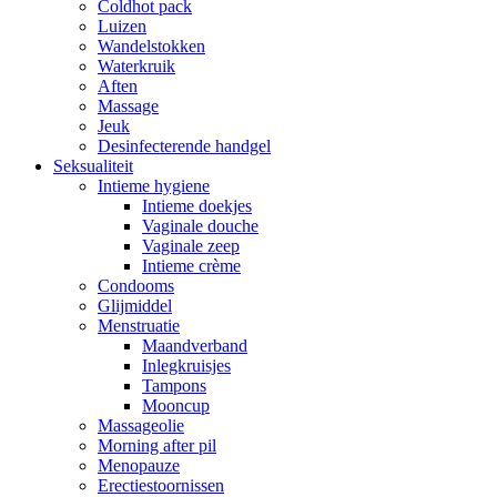
Coldhot pack
Luizen
Wandelstokken
Waterkruik
Aften
Massage
Jeuk
Desinfecterende handgel
Seksualiteit
Intieme hygiene
Intieme doekjes
Vaginale douche
Vaginale zeep
Intieme crème
Condooms
Glijmiddel
Menstruatie
Maandverband
Inlegkruisjes
Tampons
Mooncup
Massageolie
Morning after pil
Menopauze
Erectiestoornissen